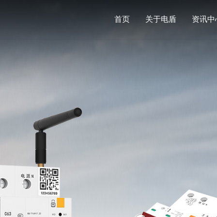
首页
关于电盾
资讯中