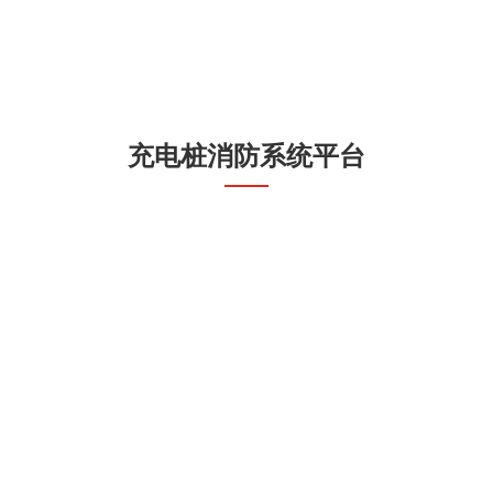
充电桩消防系统平台