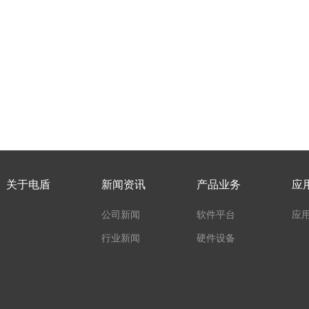
关于电盾
新闻资讯
产品业务
应
公司新闻
软件平台
应
行业新闻
硬件设备