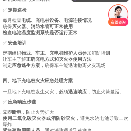
你们是怎么收费的呢
✅
定期巡检
每月检查
电缆、充电桩设备、电源连接情况
确保
灭火器、消防水管可正常使用
检查电池温度监测系统是否运行正常
✅
安全培训
定期组织
物业、车主、充电桩维护人员
参加消防培训
让车主了解
正确充电方式和灭火器使用方法
制定
应急逃生方案
，确保车主能迅速撤离火灾现场
四、地下充电桩火灾应急处理方案
一旦地下充电桩发生火灾，必须
迅速响应
，防止火势蔓延。
✅
应急响应步骤
立即断电
，防止火势扩大
使用二氧化碳灭火器或消防砂灭火
，避免水浇电池导致二次
爆炸
紧急疏散周围人员
，通过消防通道迅速撤离