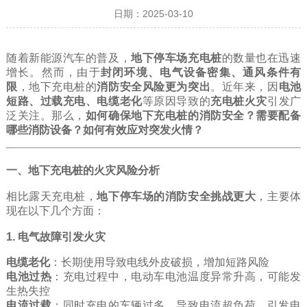
日期：2025-03-10
随着新能源汽车的普及，
地下停车场充电桩
的数量也在迅速
增长。然而，由于
封闭环境、电气设备密集、通风条件有
限
，地下充电桩的
消防安全风险更为突出
。近年来，因
电池
短路、过载充电、电缆老化
等原因导致的
充电桩火灾
引发广
泛关注。那么，
如何确保地下充电桩的消防安全？需要配备
哪些消防设备？如何有效应对突发火情？
一、地下充电桩的火灾风险分析
相比露天充电桩，
地下停车场的消防安全挑战更大
，主要体
现在以下几个方面：
1. 电气故障引发火灾
电缆老化
：长期使用导致电线外皮破损，增加短路风险
电池过热
：充电过程中，电动车电池温度异常升高，可能发
生热失控
电流过载
：同时充电的车辆过多，导致电流超负荷，引发电