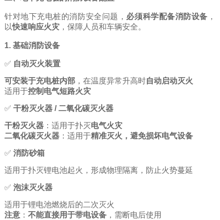
针对地下充电桩的消防安全问题，
必须科学配备消防设备
，
以
快速响应火灾
，保障人员和车辆安全。
1. 基础消防设备
✅
自动灭火装置
可安装于充电桩内部
，在温度异常升高时
自动启动灭火
适用于
控制电气短路火灾
✅
干粉灭火器 / 二氧化碳灭火器
干粉灭火器
：适用于扑灭
电气火灾
二氧化碳灭火器
：适用于
精准灭火，避免损坏电气设备
✅
消防砂箱
适用于扑灭锂电池起火，形成物理隔离，防止火势蔓延
✅
泡沫灭火器
适用于锂电池燃烧后的二次灭火
注意
：
不能直接用于带电设备
，需断电后使用