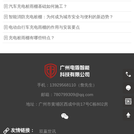
汽车充电桩雨棚基础如何施工？
智能消防充电桩棚：为何成为城市安全与便利的新趋势？
电动自行车充电雨棚的作用与安装要点
充电桩雨棚有哪些特点？
13929568110（詹先生）
手机：
13929568110（詹先生）
邮箱：
780799309@qq.com
地址：
广州市黄埔区西成中街17号C栋802房
友情链接：
双赢世讯