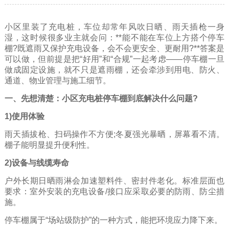
小区里装了充电桩，车位却常年风吹日晒、雨天插枪一身
湿，这时候很多业主就会问：**能不能在车位上方搭个停车
棚?既遮雨又保护充电设备，会不会更安全、更耐用?**答案是
可以做，但前提是把“好用”和“合规”一起考虑——停车棚一旦
做成固定设施，就不只是遮雨棚，还会牵涉到用电、防火、
通道、物业管理与施工细节。
一、先想清楚：小区充电桩停车棚到底解决什么问题?
1)使用体验
雨天插拔枪、扫码操作不方便;冬夏强光暴晒，屏幕看不清。
棚子能明显提升便利性。
2)设备与线缆寿命
户外长期日晒雨淋会加速塑料件、密封件老化。标准层面也
要求：室外安装的充电设备/接口应采取必要的防雨、防尘措
施。
停车棚属于“场站级防护”的一种方式，能把环境应力降下来。