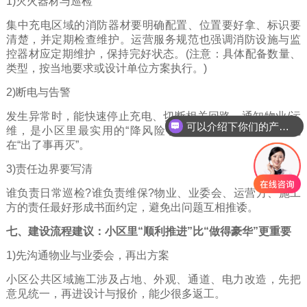
1)灭火器材与巡检
集中充电区域的消防器材要明确配置、位置要好拿、标识要
清楚，并定期检查维护。运营服务规范也强调消防设施与监
控器材应定期维护，保持完好状态。(注意：具体配备数量、
类型，按当地要求或设计单位方案执行。)
2)断电与告警
发生异常时，能快速停止充电、切断相关回路、通知物业/运
可以介绍下你们的产品么
维，是小区里最实用的“降风险手段”。别把一切希望寄托
在“出了事再灭”。
3)责任边界要写清
谁负责日常巡检?谁负责维保?物业、业委会、运营方、施工
方的责任最好形成书面约定，避免出问题互相推诿。
七、建设流程建议：小区里“顺利推进”比“做得豪华”更重要
1)先沟通物业与业委会，再出方案
小区公共区域施工涉及占地、外观、通道、电力改造，先把
意见统一，再进设计与报价，能少很多返工。