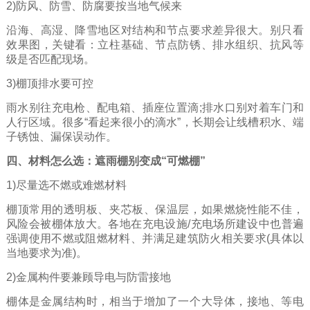
2)防风、防雪、防腐要按当地气候来
沿海、高湿、降雪地区对结构和节点要求差异很大。别只看
效果图，关键看：立柱基础、节点防锈、排水组织、抗风等
级是否匹配现场。
3)棚顶排水要可控
雨水别往充电枪、配电箱、插座位置滴;排水口别对着车门和
人行区域。很多“看起来很小的滴水”，长期会让线槽积水、端
子锈蚀、漏保误动作。
四、材料怎么选：遮雨棚别变成“可燃棚”
1)尽量选不燃或难燃材料
棚顶常用的透明板、夹芯板、保温层，如果燃烧性能不佳，
风险会被棚体放大。各地在充电设施/充电场所建设中也普遍
强调使用不燃或阻燃材料、并满足建筑防火相关要求(具体以
当地要求为准)。
2)金属构件要兼顾导电与防雷接地
棚体是金属结构时，相当于增加了一个大导体，接地、等电