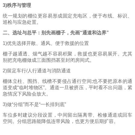
3)秩序与管理
统一规划的棚位更容易形成固定充电区，便于布线、标识、
巡检与应急处置。
二、选址与总平：别先画棚子，先画“通道和边界”
1)优先选择开敞、通风、便于救援的位置
棚子越通透、烟气越不容易积聚，救援也更容易展开。尤其
别把充电棚做成三面围挡甚至封闭房间式。
2)留足车行/人行通道与消防通道
棚体立柱、围挡、线槽不要侵占通行空间;也不要把原本的通
道变成“临时堆物区”。通道一旦被挤压，平时看不出问题，紧
急情况下风险会放大。
3)做“分组”而不是“一长排到底”
车位多时建议分段设置，中间留出隔离带、检修通道或回车
空间。分组思路能降低连带风险，也更方便后期扩容。