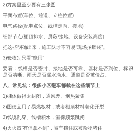
2)方案里至少要有三张图
平面布置(车位、通道、立柱位置)
电气路径(配电点位、线槽走向、接地)
细部节点(棚顶排水、屏蔽/接地、设备安装高度)
把这些明确出来，施工队才不容易“现场拍脑袋”。
3)验收别只看“能用”
要看：线槽是否密封、接地是否可靠、器材是否到位、标识
是否清晰、雨天是否漏水滴水、通道是否被侵占。
八、常见坑：很多小区翻车都栽在这些细节上
1)棚体做得太封闭，通风差、烟热聚集
2)图便宜用了易燃板材，或者棚顶材料老化开裂
3)线缆乱穿、线槽积水，漏保频繁跳闸
4)灭火器“有但拿不到”，被车挡住或被杂物堵住