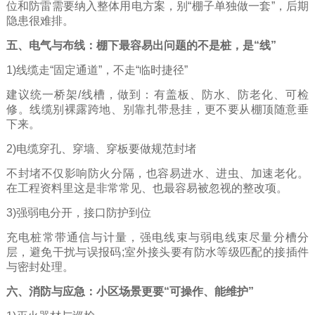
位和防雷需要纳入整体用电方案，别“棚子单独做一套”，后期
隐患很难排。
五、电气与布线：棚下最容易出问题的不是桩，是“线”
1)线缆走“固定通道”，不走“临时捷径”
建议统一桥架/线槽，做到：有盖板、防水、防老化、可检
修。线缆别裸露跨地、别靠扎带悬挂，更不要从棚顶随意垂
下来。
2)电缆穿孔、穿墙、穿板要做规范封堵
不封堵不仅影响防火分隔，也容易进水、进虫、加速老化。
在工程资料里这是非常常见、也最容易被忽视的整改项。
3)强弱电分开，接口防护到位
充电桩常带通信与计量，强电线束与弱电线束尽量分槽分
层，避免干扰与误报码;室外接头要有防水等级匹配的接插件
与密封处理。
六、消防与应急：小区场景更要“可操作、能维护”