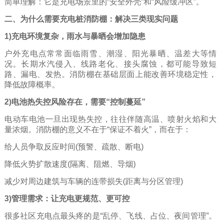
简单理解：它是充电场景里的“安全外壳”和“风险缓冲区”。
二、为什么需要充电桩消防棚：解决三类现实问题
1)充电环境复杂，雨水与暴晒会增加隐患
户外充电点常常面临雨雪、潮湿、阳光暴晒、温差大等情
况。长期水汽侵入、线路老化、接头腐蚀，都可能导致短
路、漏电、发热。消防棚在基础层面上能改善环境稳定性，
降低故障概率。
2)电池热失控风险存在，需要“控制蔓延”
电动车电池一旦出现热失控，往往伴随高温、喷射火焰和大
量浓烟。消防棚的意义不在于“保证不着火”，而在于：
给人员争取反应时间(预警、疏散、断电)
降低火势扩散速度(隔离、阻燃、导烟)
减少对周边建筑与车辆的连带损失(距离与分区管理)
3)管理需求：让充电更规范、更可控
很多社区充电点最头疼的是“乱停、飞线、占位、夜间管理”。