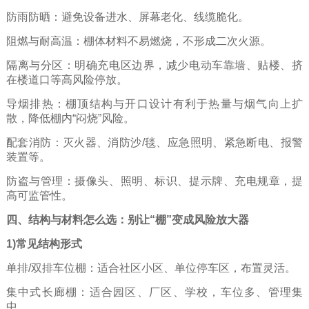
防雨防晒：避免设备进水、屏幕老化、线缆脆化。
阻燃与耐高温：棚体材料不易燃烧，不形成二次火源。
隔离与分区：明确充电区边界，减少电动车靠墙、贴楼、挤
在楼道口等高风险停放。
导烟排热：棚顶结构与开口设计有利于热量与烟气向上扩
散，降低棚内“闷烧”风险。
配套消防：灭火器、消防沙/毯、应急照明、紧急断电、报警
装置等。
防盗与管理：摄像头、照明、标识、提示牌、充电规章，提
高可监管性。
四、结构与材料怎么选：别让“棚”变成风险放大器
1)常见结构形式
单排/双排车位棚：适合社区小区、单位停车区，布置灵活。
集中式长廊棚：适合园区、厂区、学校，车位多、管理集
中。