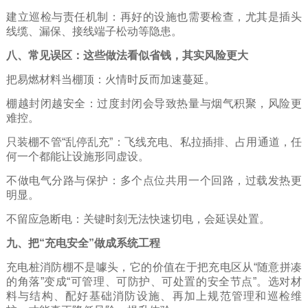
建立巡检与责任机制：再好的设施也需要检查，尤其是插头
线缆、漏保、接线端子松动等隐患。
八、常见误区：这些做法看似省钱，其实风险更大
把易燃材料当棚顶：火情时反而加速蔓延。
棚越封闭越安全：过度封闭会导致热量与烟气积聚，风险更
难控。
只装棚不管“乱停乱充”：飞线充电、私拉插排、占用通道，任
何一个都能让设施形同虚设。
不做电气分路与保护：多个点位共用一个回路，过载发热更
明显。
不留应急断电：关键时刻无法快速切电，会延误处置。
九、把“充电安全”做成系统工程
充电桩消防棚不是噱头，它的价值在于把充电区从“随意拼凑
的角落”变成“可管理、可防护、可处置的安全节点”。选对材
料与结构、配好基础消防设施、再加上规范管理和巡检维