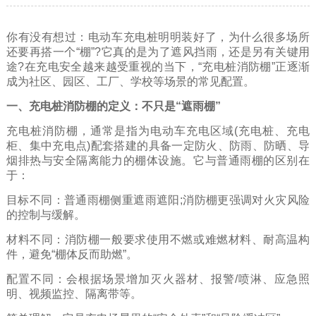
你有没有想过：电动车充电桩明明装好了，为什么很多场所
还要再搭一个“棚”?它真的是为了遮风挡雨，还是另有关键用
途?在充电安全越来越受重视的当下，“充电桩消防棚”正逐渐
成为社区、园区、工厂、学校等场景的常见配置。
一、充电桩消防棚的定义：不只是“遮雨棚”
充电桩消防棚，通常是指为电动车充电区域(充电桩、充电
柜、集中充电点)配套搭建的具备一定防火、防雨、防晒、导
烟排热与安全隔离能力的棚体设施。它与普通雨棚的区别在
于：
目标不同：普通雨棚侧重遮雨遮阳;消防棚更强调对火灾风险
的控制与缓解。
材料不同：消防棚一般要求使用不燃或难燃材料、耐高温构
件，避免“棚体反而助燃”。
配置不同：会根据场景增加灭火器材、报警/喷淋、应急照
明、视频监控、隔离带等。